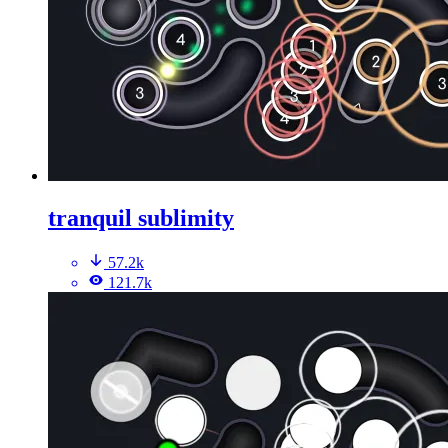
tranquil sublimity
57.2k
121.7k