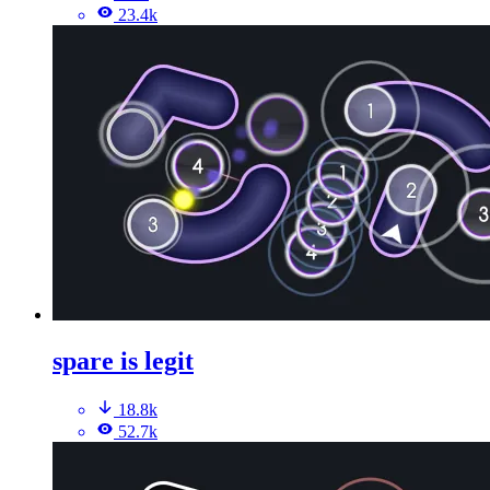
23.4k
spare is legit
18.8k
52.7k