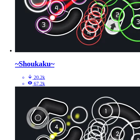
~Shoukaku~
20.2k
67.2k