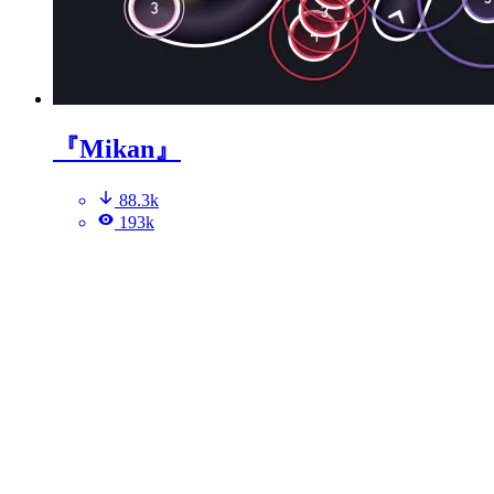
『Mikan』
88.3k
193k