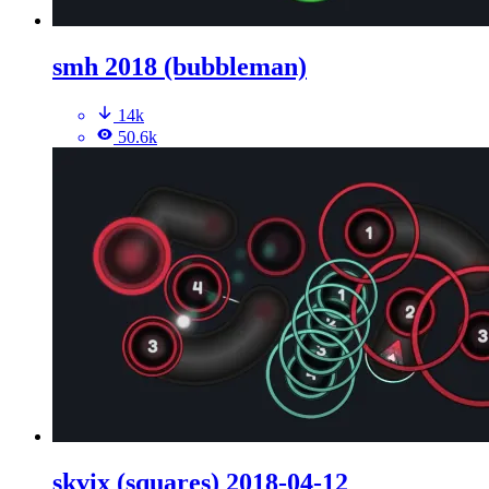
smh 2018 (bubbleman)
14k
50.6k
skvix (squares) 2018-04-12