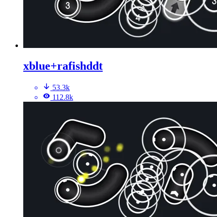
xblue+rafishddt
53.3k
112.8k