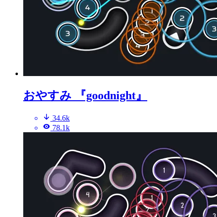
おやすみ 『goodnight』
34.6k
78.1k