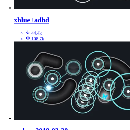
xblue+adhd
44.4k
108.7k