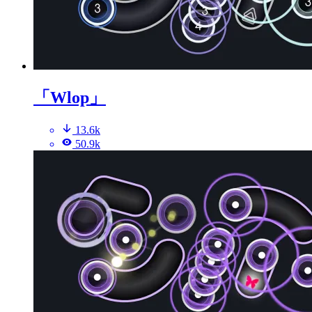
「Wlop」
13.6k
50.9k