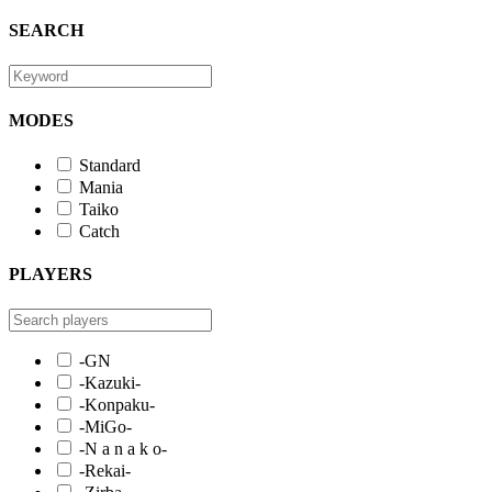
SEARCH
MODES
Standard
Mania
Taiko
Catch
PLAYERS
-GN
-Kazuki-
-Konpaku-
-MiGo-
-N a n a k o-
-Rekai-