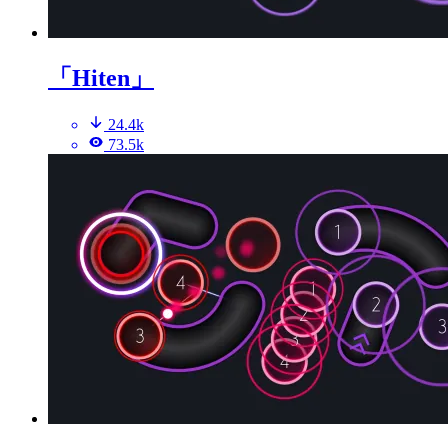
「Hiten」
24.4k
73.5k