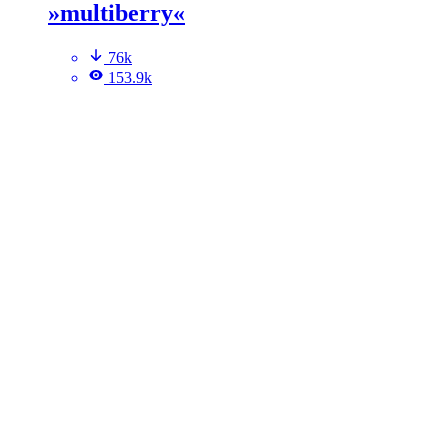
»multiberry«
76k
153.9k