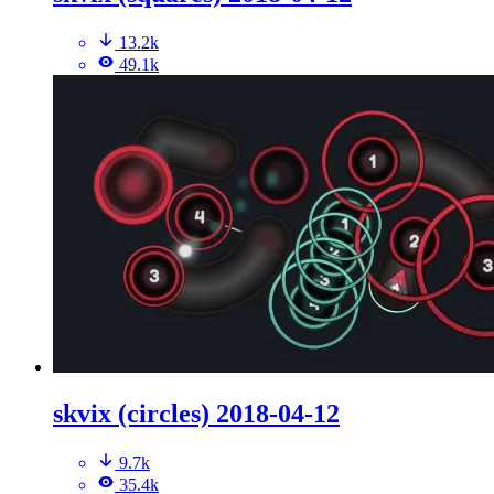
13.2k
49.1k
skvix (circles) 2018-04-12
9.7k
35.4k