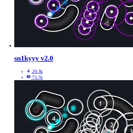
sn1kyyy v2.0
29.3k
73.7k