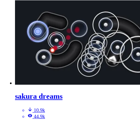
sakura dreams
10.9k
44.9k