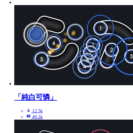
「純白可憐」
12.5k
49.2k