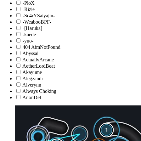
-PloX
-Rizie
-Sc4rYSaiyajin-
-WeabooBPF-
-[Haruka]
-kaede
-yuo-
404 AimNotFound
Abyssal
ActuallyArcane
AetherLordBeat
Akayume
Alegzandr
Alverynn
Always Choking
AnonDel