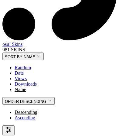
osu! Skins
981 SKINS
SORT BY
NAME
Random
Date
Views
Downloads
Name
ORDER
DESCENDING
Descending
Ascending