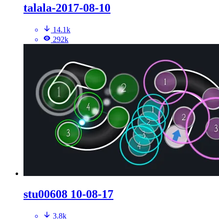
talala-2017-08-10
14.1k
292k
stu00608 10-08-17
3.8k