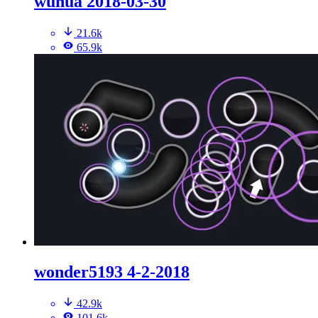
wuhua 2018-03-30
21.6k
65.9k
wonder5193 4-2-2018
42.9k
101.6k