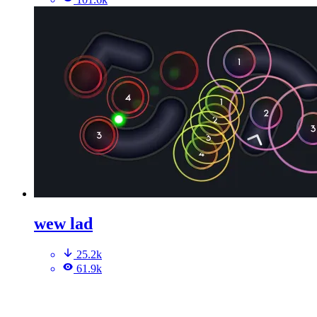
wew lad
25.2k
61.9k