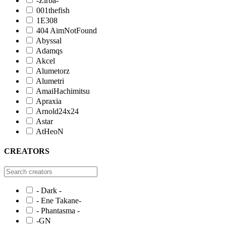
-Zirba-
001thefish
1E308
404 AimNotFound
Abyssal
Adamqs
Akcel
Alumetorz
Alumetri
AmaiHachimitsu
Apraxia
Arnold24x24
Astar
AtHeoN
CREATORS
- Dark -
- Ene Takane-
- Phantasma -
-GN